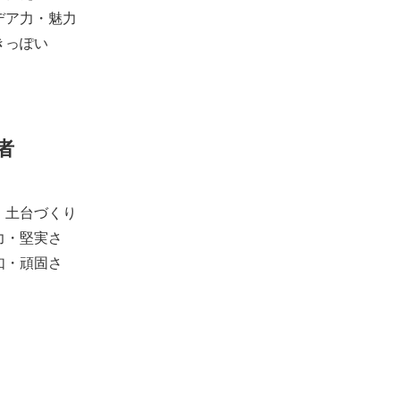
デア力・魅力
きっぽい
者
・土台づくり
力・堅実さ
如・頑固さ