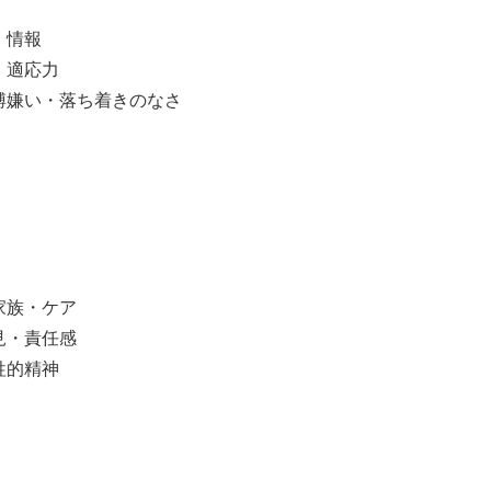
・情報
・適応力
縛嫌い・落ち着きのなさ
家族・ケア
見・責任感
牲的精神