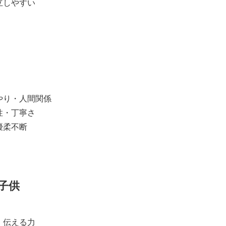
立しやすい
やり・人間関係
性・丁寧さ
優柔不断
子供
・伝える力