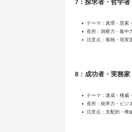
7：探求者・哲学者
テーマ：真理・思索
長所：洞察力・集中
注意点：孤独・現実
8：成功者・実務家
テーマ：達成・権威
長所：統率力・ビジ
注意点：支配的・権