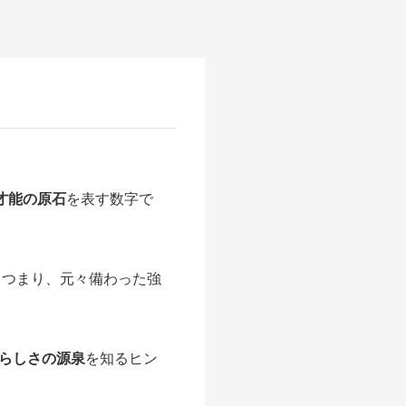
才能の原石
を表す数字で
。つまり、元々備わった強
らしさの源泉
を知るヒン